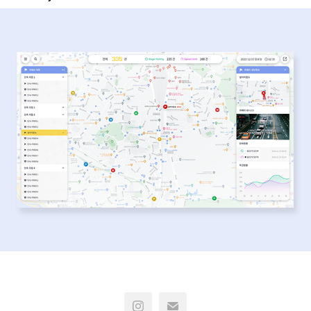
렉스젠 : Website Design